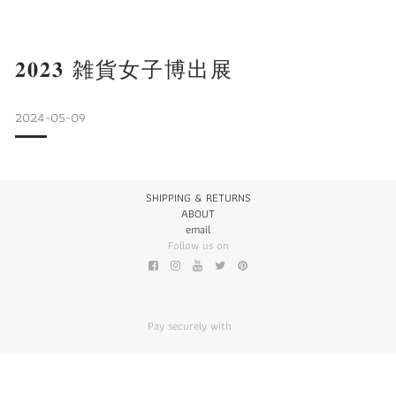
設有由 notfound obje
𝟐𝟎𝟐𝟑 雑貨女子博出展
2024-05-09
SHIPPING & RETURNS
ABOUT
email
Follow us on
Pay securely with