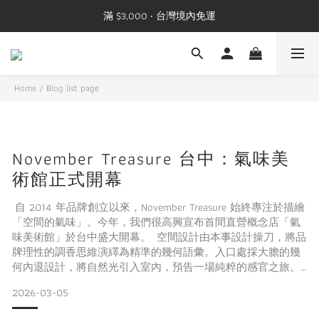
滿 $3,000 ‧ 台灣境內免運
Home
/
Blog list page
November Treasure 台中：氣味美
術館正式開幕
自 2014 年品牌創立以來，November Treasure 始終專注於描繪
「空間的氣味」。今年，我們很高興宣布首間直營概念店「氣
味美術館」於台中盛大開幕。 空間設計由本事設計操刀，將品
牌理性的調香思維演繹為精準的幾何語彙。入口處採大膽的幾
何內退設計，將自然光引入室內，預告一場純粹的感官之旅。
室內運用不鏽鋼、玻璃與木質構築出高度秩序的美學。牆面陳
2026-03-05
列與訂製的三角形不鏽鋼洗手台，皆展現如雕塑般的幾何切
角。在純淨的背景中，讓「香氣」成為空間的主角。 空間核心