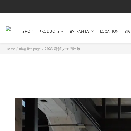
SHOP
PRODUCTS
BY FAMILY
LOCATION
SI
Home
/
Blog list page
/
𝟐𝟎𝟐𝟑 雑貨女子博出展