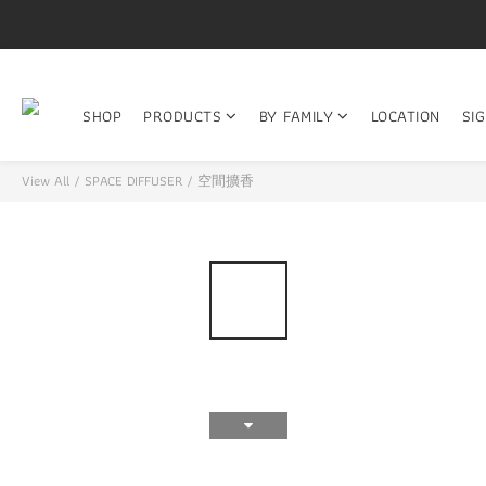
SHOP
PRODUCTS
BY FAMILY
LOCATION
SI
View All
/
SPACE DIFFUSER / 空間擴香