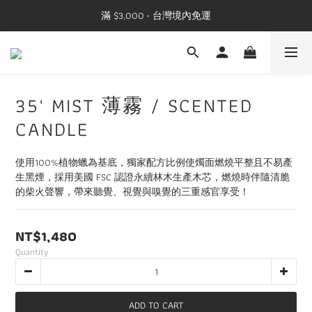
滿 $3,000 ‧ 台灣境內免運
35' MIST 薄霧 / SCENTED
CANDLE
使用100%植物蠟為基底，獨家配方比例使燭面燃燒平整且不易產
生黑煙，採用美國 FSC 認證永續林木生產木芯，燃燒時伴隨清脆
的柴火聲響，帶來聽覺、視覺與嗅覺的三重感官享受！
NT$1,480
Quantity
ADD TO CART