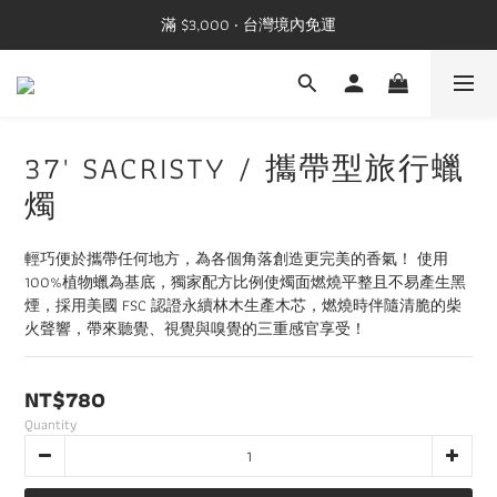
滿 $3,000 ‧ 台灣境內免運
37' SACRISTY / 攜帶型旅行蠟
燭
輕巧便於攜帶任何地方，為各個角落創造更完美的香氣！ 使用
100%植物蠟為基底，獨家配方比例使燭面燃燒平整且不易產生黑
煙，採用美國 FSC 認證永續林木生產木芯，燃燒時伴隨清脆的柴
火聲響，帶來聽覺、視覺與嗅覺的三重感官享受！
NT$780
Quantity