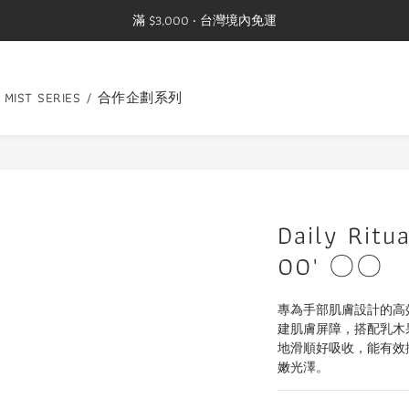
滿 $3,000 ‧ 台灣境內免運
G MIST SERIES / 合作企劃系列
Daily Ritu
00' 〇〇
專為手部肌膚設計的高
建肌膚屏障，搭配乳木
地滑順好吸收，能有效
嫩光澤。