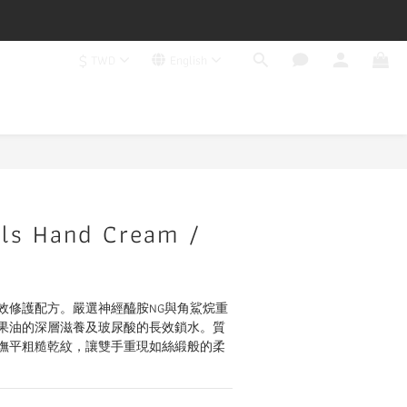
$
TWD
English
als Hand Cream /
效修護配方。嚴選神經醯胺NG與角鯊烷重
果油的深層滋養及玻尿酸的長效鎖水。質
撫平粗糙乾紋，讓雙手重現如絲緞般的柔