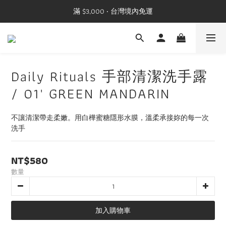
滿 $3,000 ‧ 台灣境內免運
Daily Rituals 手部清潔洗手露
/ 01' GREEN MANDARIN
不讓清潔帶走柔嫩。用白樺蜜糖隱形水膜，溫柔承接妳的每一次
洗手
NT$580
數量
加入購物車