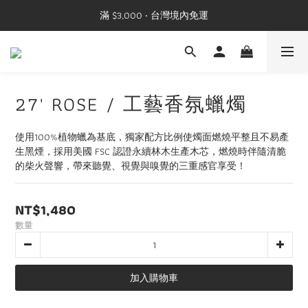
滿 $3,000 ‧ 台灣境內免運
27' ROSE / 工藝香氛蠟燭
使用100%植物蠟為基底，獨家配方比例使燭面燃燒平整且不易產
生黑煙，採用美國 FSC 認證永續林木生產木芯，燃燒時伴隨清脆
的柴火聲響，帶來聽覺、視覺與嗅覺的三重感官享受！
NT$1,480
數量
加入購物車