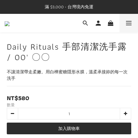
滿 $3,000 ‧ 台灣境內免運
Daily Rituals 手部清潔洗手露
/ 00' 〇〇
不讓清潔帶走柔嫩。用白樺蜜糖隱形水膜，溫柔承接妳的每一次
洗手
NT$580
數量
加入購物車