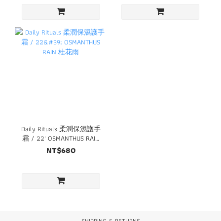
Daily Rituals 柔潤保濕護手
霜 / 22' OSMANTHUS RAIN
桂花雨
NT$680
SHIPPING & RETURNS